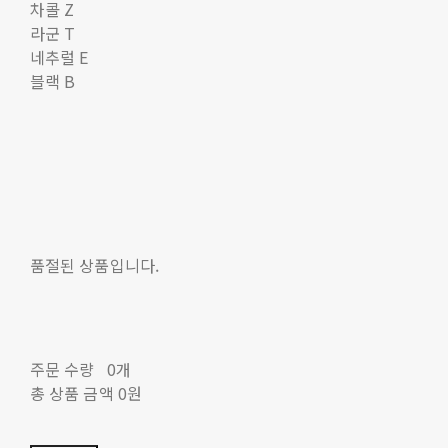
차콜 Z
라군 T
네추럴 E
블랙 B
품절된 상품입니다.
주문 수량
0개
총 상품 금액
0원