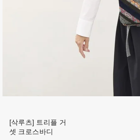
[삭루츠] 트리플 거
셋 크로스바디