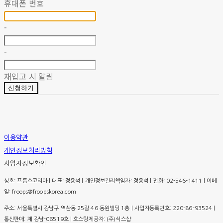
휴대폰 번호
-
-
재입고 시 알림
신청하기
이용약관
개인정보처리방침
사업자정보확인
상호: 프룹스코리아 | 대표: 정용석 | 개인정보관리책임자: 정용석 | 전화: 02-546-1411 | 이메
일: froops@froopskorea.com
주소: 서울특별시 강남구 역삼동 25길 46 동원빌딩 1층 | 사업자등록번호:
220-86-93524
|
통신판매:
제 강남-06519호
| 호스팅제공자: (주)식스샵